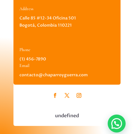
Address
Calle 85 #12-34 Oficina 501
Bogotá, Colombia 110221
Phone
(1) 456-7890
Email
contacto@chaparroyguerra.com
undefined