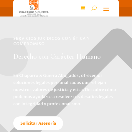
SERVICIOS JURÍDICOS CON ÉTICA Y
COMPROMISO
Derecho con Carácter Humano
En Chaparro & Guerra Abogados, ofrecemos
soluciones legales personalizadas que reflejan
nuestros valores de justicia y ética. Descubre cómo
podemos ayudarte a resolver tus desafíos legales
con integridad y profesionalismo.
Solicitar Asesoría